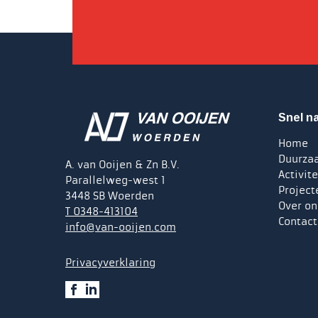
Snel n
Home
Duurza
A. van Ooijen & Zn B.V.
Activit
Parallelweg-west 1
Project
3448 SB Woerden
Over on
T 0348-413104
Contact
info@van-ooijen.com
Privacyverklaring