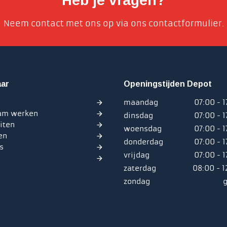
Heb je vragen?
Neem contact met ons op via ons contactformulier.
aar
Openingstijden Depot
maandag
07:00 - 1
am werken
dinsdag
07:00 - 1
eiten
woensdag
07:00 - 1
en
donderdag
07:00 - 1
s
vrijdag
07:00 - 1
zaterdag
08:00 - 1
zondag
g